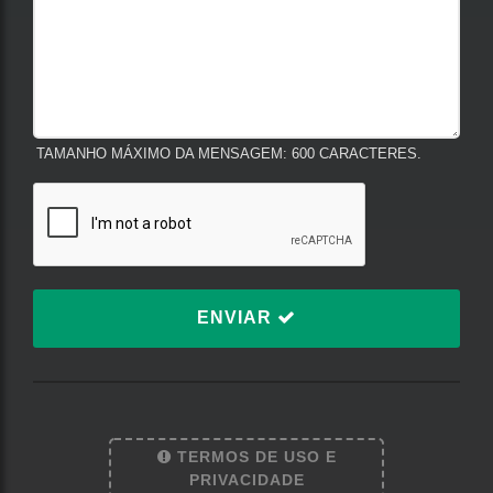
TAMANHO MÁXIMO DA MENSAGEM: 600 CARACTERES.
ENVIAR
TERMOS DE USO E
Termos de Uso e Privacidade
PRIVACIDADE