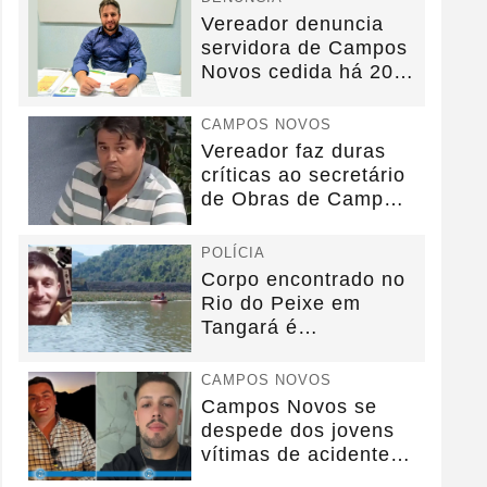
Vereador denuncia
servidora de Campos
Novos cedida há 20
anos sem convênio
CAMPOS NOVOS
Vereador faz duras
críticas ao secretário
de Obras de Campos
Novos durante...
POLÍCIA
Corpo encontrado no
Rio do Peixe em
Tangará é
identificado.
CAMPOS NOVOS
Campos Novos se
despede dos jovens
vítimas de acidente
na BR-282.