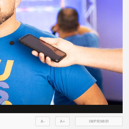
A-
A+
IMPRIMIR