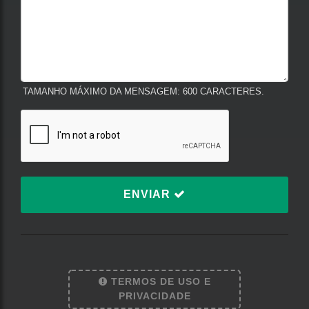
TAMANHO MÁXIMO DA MENSAGEM: 600 CARACTERES.
ENVIAR
TERMOS DE USO E
Termos de Uso e Privacidade
PRIVACIDADE