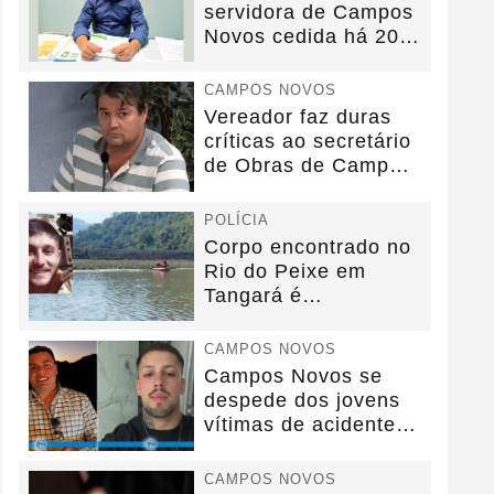
servidora de Campos
Novos cedida há 20
anos sem convênio
CAMPOS NOVOS
Vereador faz duras
críticas ao secretário
de Obras de Campos
Novos durante...
POLÍCIA
Corpo encontrado no
Rio do Peixe em
Tangará é
identificado.
CAMPOS NOVOS
Campos Novos se
despede dos jovens
vítimas de acidente
na BR-282.
CAMPOS NOVOS