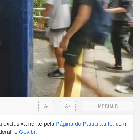
A-
A+
IMPRIMIR
da exclusivamente pela
Página do Participante
, com
deral, o
Gov.br
.