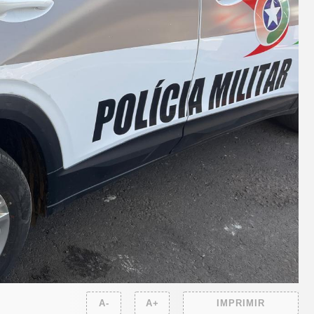
A-
A+
IMPRIMIR