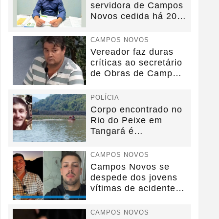
servidora de Campos
Novos cedida há 20
anos sem convênio
CAMPOS NOVOS
Vereador faz duras
críticas ao secretário
de Obras de Campos
Novos durante...
POLÍCIA
Corpo encontrado no
Rio do Peixe em
Tangará é
identificado.
CAMPOS NOVOS
Campos Novos se
despede dos jovens
vítimas de acidente
na BR-282.
CAMPOS NOVOS