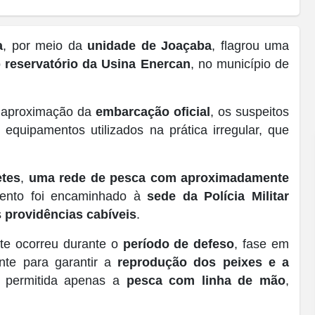
a
, por meio da
unidade de Joaçaba
, flagrou uma
o
reservatório da Usina Enercan
, no município de
 aproximação da
embarcação oficial
, os suspeitos
equipamentos utilizados na prática irregular, que
etes
,
uma rede de pesca com aproximadamente
ento foi encaminhado à
sede da Polícia Militar
s
providências cabíveis
.
ante ocorreu durante o
período de defeso
, fase em
ente para garantir a
reprodução dos peixes e a
é permitida apenas a
pesca com linha de mão
,