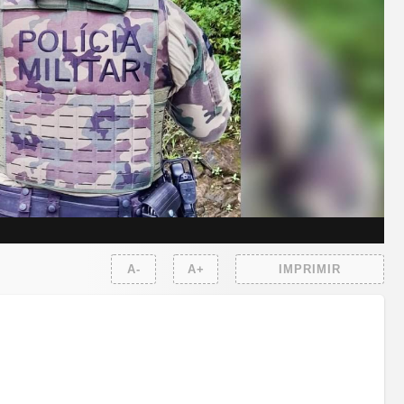
A-
A+
IMPRIMIR