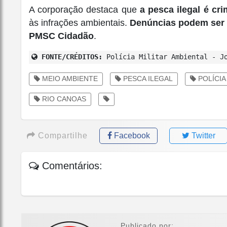
A corporação destaca que
a pesca ilegal é cr
às infrações ambientais.
Denúncias podem ser f
PMSC Cidadão
.
FONTE/CRÉDITOS:
Polícia Militar Ambiental - J
MEIO AMBIENTE
PESCA ILEGAL
POLÍCIA
RIO CANOAS
Compartilhe
Facebook
Twitter
Comentários:
Publicado por: