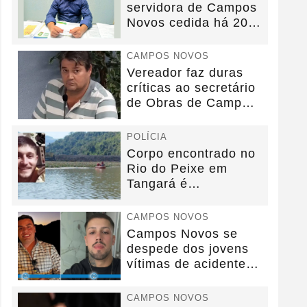
servidora de Campos
Novos cedida há 20
anos sem convênio
CAMPOS NOVOS
Vereador faz duras
críticas ao secretário
de Obras de Campos
Novos durante...
POLÍCIA
Corpo encontrado no
Rio do Peixe em
Tangará é
identificado.
CAMPOS NOVOS
Campos Novos se
despede dos jovens
vítimas de acidente
na BR-282.
CAMPOS NOVOS