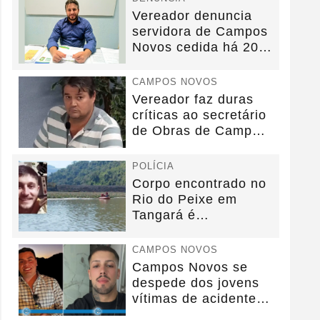
Vereador denuncia
servidora de Campos
Novos cedida há 20
anos sem convênio
CAMPOS NOVOS
Vereador faz duras
críticas ao secretário
de Obras de Campos
Novos durante...
POLÍCIA
Corpo encontrado no
Rio do Peixe em
Tangará é
identificado.
CAMPOS NOVOS
Campos Novos se
despede dos jovens
vítimas de acidente
na BR-282.