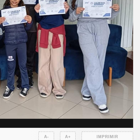
A-
A+
IMPRIMIR