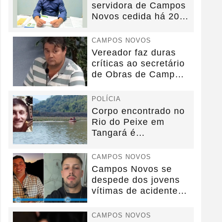
servidora de Campos
Novos cedida há 20
anos sem convênio
CAMPOS NOVOS
Vereador faz duras
críticas ao secretário
de Obras de Campos
Novos durante...
POLÍCIA
Corpo encontrado no
Rio do Peixe em
Tangará é
identificado.
CAMPOS NOVOS
Campos Novos se
despede dos jovens
vítimas de acidente
na BR-282.
CAMPOS NOVOS