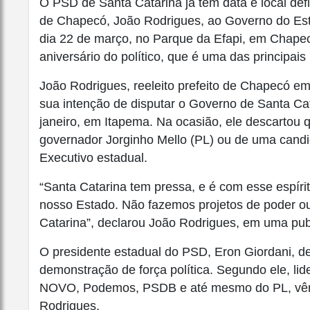
O PSD de Santa Catarina já tem data e local defin
de Chapecó, João Rodrigues, ao Governo do Est
dia 22 de março, no Parque da Efapi, em Chap
aniversário do político, que é uma das principais
João Rodrigues, reeleito prefeito de Chapecó e
sua intenção de disputar o Governo de Santa Ca
janeiro, em Itapema. Na ocasião, ele descartou q
governador Jorginho Mello (PL) ou de uma candi
Executivo estadual.
“Santa Catarina tem pressa, e é com esse espírit
nosso Estado. Não fazemos projetos de poder ou 
Catarina”, declarou João Rodrigues, em uma pub
O presidente estadual do PSD, Eron Giordani, d
demonstração de força política. Segundo ele, lid
NOVO, Podemos, PSDB e até mesmo do PL, vêm 
Rodrigues.