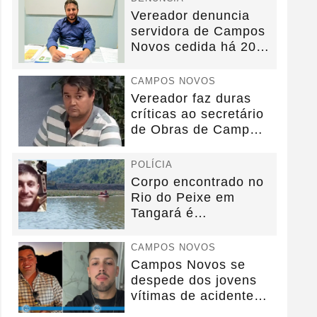
Vereador denuncia
servidora de Campos
Novos cedida há 20
anos sem convênio
CAMPOS NOVOS
Vereador faz duras
críticas ao secretário
de Obras de Campos
Novos durante...
POLÍCIA
Corpo encontrado no
Rio do Peixe em
Tangará é
identificado.
CAMPOS NOVOS
Campos Novos se
despede dos jovens
vítimas de acidente
na BR-282.