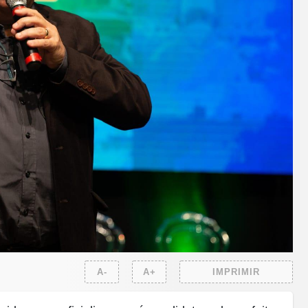
A-
A+
IMPRIMIR