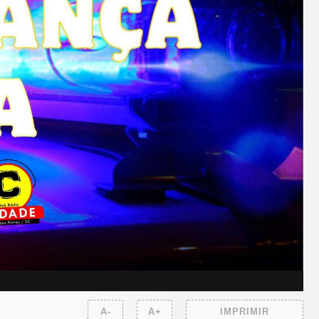
A-
A+
IMPRIMIR