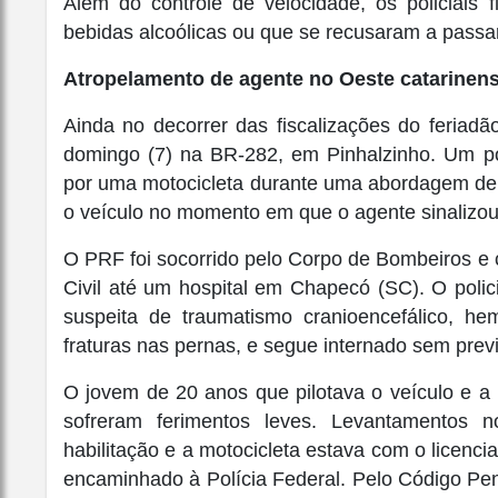
Além do controle de velocidade, os policiais 
bebidas alcoólicas ou que se recusaram a passa
Atropelamento de agente no Oeste catarinen
Ainda no decorrer das fiscalizações do feriadã
domingo (7) na BR-282, em Pinhalzinho. Um pol
por uma motocicleta durante uma abordagem de 
o veículo no momento em que o agente sinalizou
O PRF foi socorrido pelo Corpo de Bombeiros e 
Civil até um hospital em Chapecó (SC). O polic
suspeita de traumatismo cranioencefálico, he
fraturas nas pernas, e segue internado sem previ
O jovem de 20 anos que pilotava o veículo e 
sofreram ferimentos leves. Levantamentos 
habilitação e a motocicleta estava com o licenc
encaminhado à Polícia Federal. Pelo Código Pena