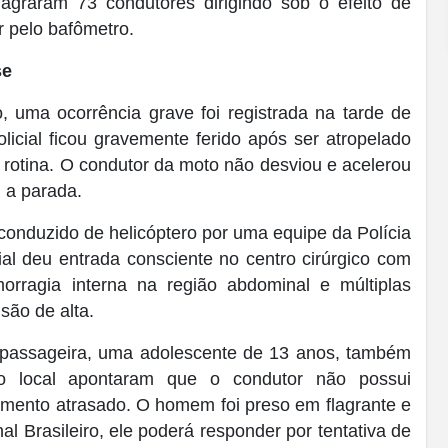
flagraram 73 condutores dirigindo sob o efeito de
r pelo bafômetro.
se
o, uma ocorrência grave foi registrada na tarde de
icial ficou gravemente ferido após ser atropelado
rotina. O condutor da moto não desviou e acelerou
 a parada.
conduzido de helicóptero por uma equipe da Polícia
ial deu entrada consciente no centro cirúrgico com
morragia interna na região abdominal e múltiplas
são de alta.
a passageira, uma adolescente de 13 anos, também
no local apontaram que o condutor não possui
iamento atrasado. O homem foi preso em flagrante e
l Brasileiro, ele poderá responder por tentativa de