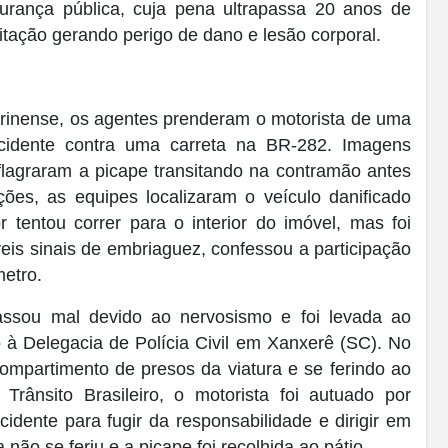
gurança pública, cuja pena ultrapassa 20 anos de
litação gerando perigo de dano e lesão corporal.
rinense, os agentes prenderam o motorista de uma
cidente contra uma carreta na BR-282. Imagens
lagraram a picape transitando na contramão antes
ões, as equipes localizaram o veículo danificado
 tentou correr para o interior do imóvel, mas foi
veis sinais de embriaguez, confessou a participação
metro.
assou mal devido ao nervosismo e foi levada ao
o à Delegacia de Polícia Civil em Xanxerê (SC). No
 compartimento de presos da viatura e se ferindo ao
rânsito Brasileiro, o motorista foi autuado por
cidente para fugir da responsabilidade e dirigir em
 não se feriu e a picape foi recolhida ao pátio.