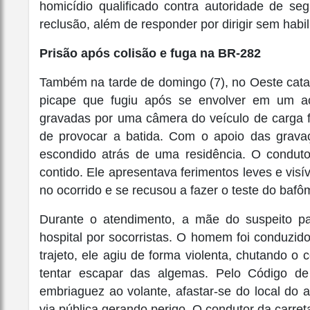
homicídio qualificado contra autoridade de se
reclusão, além de responder por dirigir sem habi
Prisão após colisão e fuga na BR-282
Também na tarde de domingo (7), no Oeste cata
picape que fugiu após se envolver em um a
gravadas por uma câmera do veículo de carga f
de provocar a batida. Com o apoio das gravaç
escondido atrás de uma residência. O condutor
contido. Ele apresentava ferimentos leves e visí
no ocorrido e se recusou a fazer o teste do bafô
Durante o atendimento, a mãe do suspeito p
hospital por socorristas. O homem foi conduzid
trajeto, ele agiu de forma violenta, chutando o
tentar escapar das algemas. Pelo Código de T
embriaguez ao volante, afastar-se do local do a
via pública gerando perigo. O condutor da carreta