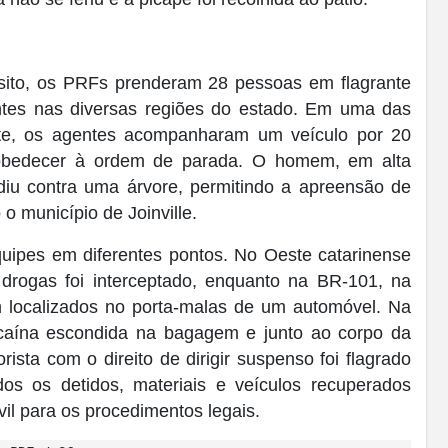
nsito, os PRFs prenderam 28 pessoas em flagrante
entes nas diversas regiões do estado. Em uma das
orte, os agentes acompanharam um veículo por 20
sobedecer à ordem de parada. O homem, em alta
idiu contra uma árvore, permitindo a apreensão de
 município de Joinville.
quipes em diferentes pontos. No Oeste catarinense
 drogas foi interceptado, enquanto na BR-101, na
m localizados no porta-malas de um automóvel. Na
cocaína escondida na bagagem e junto ao corpo da
ista com o direito de dirigir suspenso foi flagrado
os os detidos, materiais e veículos recuperados
il para os procedimentos legais.