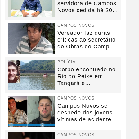
servidora de Campos
Novos cedida há 20
anos sem convênio
CAMPOS NOVOS
Vereador faz duras
críticas ao secretário
de Obras de Campos
Novos durante...
POLÍCIA
Corpo encontrado no
Rio do Peixe em
Tangará é
identificado.
CAMPOS NOVOS
Campos Novos se
despede dos jovens
vítimas de acidente
na BR-282.
CAMPOS NOVOS