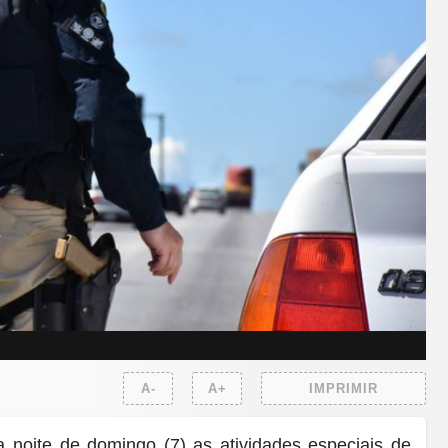
A-
A+
IMPRIMIR
a noite de domingo (7) as atividades especiais de