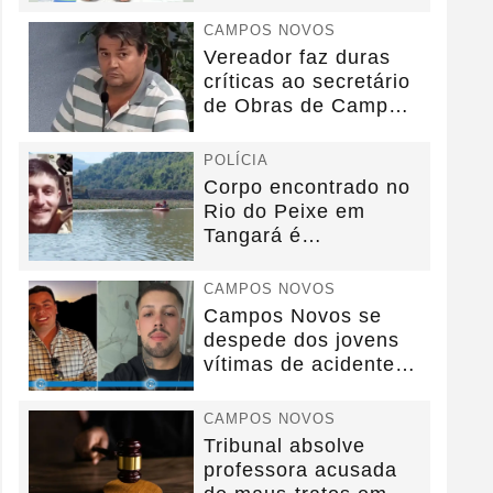
anos sem convênio
CAMPOS NOVOS
Vereador faz duras
críticas ao secretário
de Obras de Campos
Novos durante...
POLÍCIA
Corpo encontrado no
Rio do Peixe em
Tangará é
identificado.
CAMPOS NOVOS
Campos Novos se
despede dos jovens
vítimas de acidente
na BR-282.
CAMPOS NOVOS
Tribunal absolve
professora acusada