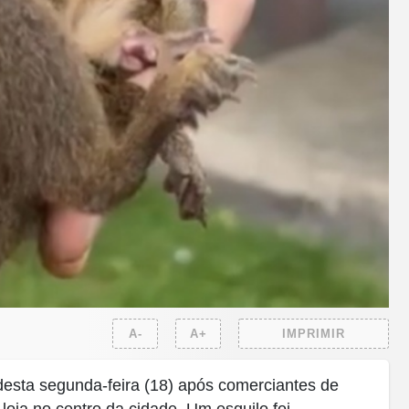
A-
A+
IMPRIMIR
e desta segunda-feira (18) após comerciantes de
oja no centro da cidade. Um esquilo foi