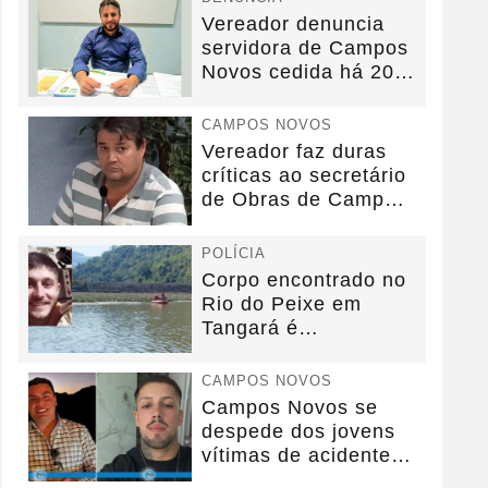
Vereador denuncia
servidora de Campos
Novos cedida há 20
anos sem convênio
CAMPOS NOVOS
Vereador faz duras
críticas ao secretário
de Obras de Campos
Novos durante...
POLÍCIA
Corpo encontrado no
Rio do Peixe em
Tangará é
identificado.
CAMPOS NOVOS
Campos Novos se
despede dos jovens
vítimas de acidente
na BR-282.