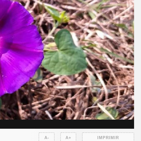
A-
A+
IMPRIMIR