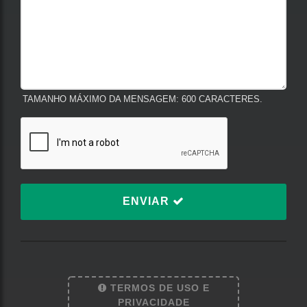
TAMANHO MÁXIMO DA MENSAGEM: 600 CARACTERES.
ENVIAR
TERMOS DE USO E
Termos de Uso e Privacidade
PRIVACIDADE