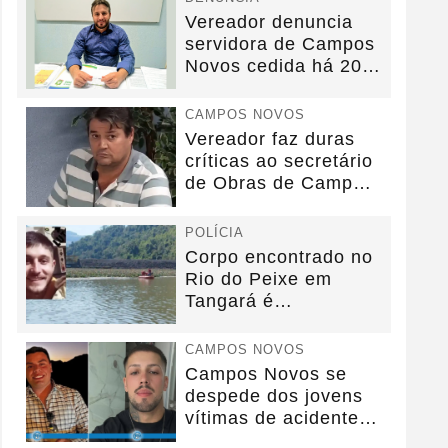
Vereador denuncia
servidora de Campos
Novos cedida há 20
anos sem convênio
CAMPOS NOVOS
Vereador faz duras
críticas ao secretário
de Obras de Campos
Novos durante...
POLÍCIA
Corpo encontrado no
Rio do Peixe em
Tangará é
identificado.
CAMPOS NOVOS
Campos Novos se
despede dos jovens
vítimas de acidente
na BR-282.