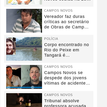
anos sem convênio
CAMPOS NOVOS
Vereador faz duras
críticas ao secretário
de Obras de Campos
Novos durante...
POLÍCIA
Corpo encontrado no
Rio do Peixe em
Tangará é
identificado.
CAMPOS NOVOS
Campos Novos se
despede dos jovens
vítimas de acidente
na BR-282.
CAMPOS NOVOS
Tribunal absolve
professora acusada