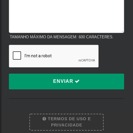
TAMANHO MÁXIMO DA MENSAGEM: 600 CARACTERES.
ENVIAR
TERMOS DE USO E
Termos de Uso e Privacidade
PRIVACIDADE