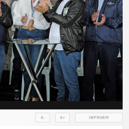
A-
A+
IMPRIMIR