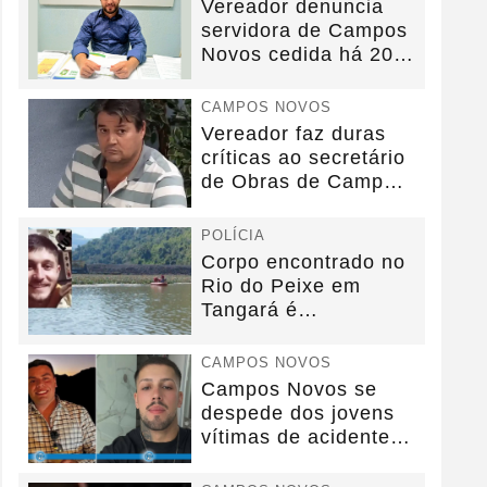
Vereador denuncia
servidora de Campos
Novos cedida há 20
anos sem convênio
CAMPOS NOVOS
Vereador faz duras
críticas ao secretário
de Obras de Campos
Novos durante...
POLÍCIA
Corpo encontrado no
Rio do Peixe em
Tangará é
identificado.
CAMPOS NOVOS
Campos Novos se
despede dos jovens
vítimas de acidente
na BR-282.