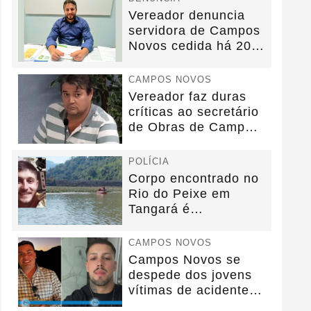
Vereador denuncia
servidora de Campos
Novos cedida há 20
anos sem convênio
CAMPOS NOVOS
Vereador faz duras
críticas ao secretário
de Obras de Campos
Novos durante...
POLÍCIA
Corpo encontrado no
Rio do Peixe em
Tangará é
identificado.
CAMPOS NOVOS
Campos Novos se
despede dos jovens
vítimas de acidente
na BR-282.