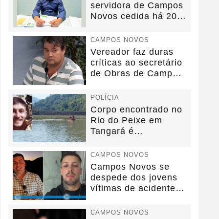
servidora de Campos
Novos cedida há 20
anos sem convênio
CAMPOS NOVOS
Vereador faz duras
críticas ao secretário
de Obras de Campos
Novos durante...
POLÍCIA
Corpo encontrado no
Rio do Peixe em
Tangará é
identificado.
CAMPOS NOVOS
Campos Novos se
despede dos jovens
vítimas de acidente
na BR-282.
CAMPOS NOVOS