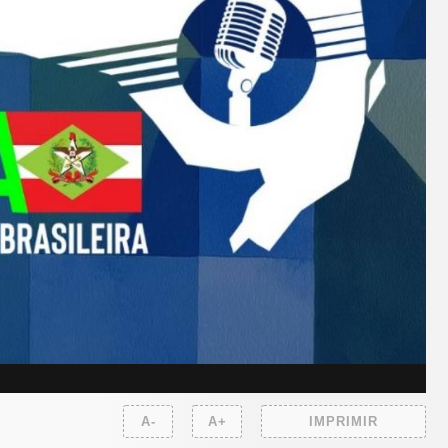
A-
A+
IMPRIMIR