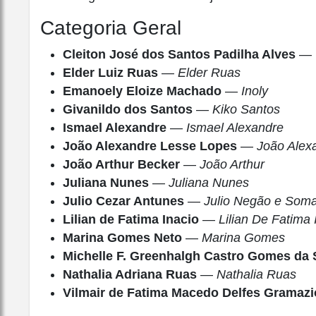
Categoria Geral
Cleiton José dos Santos Padilha Alves
—
Elder Luiz Ruas
—
Elder Ruas
Emanoely Eloize Machado
—
Inoly
Givanildo dos Santos
—
Kiko Santos
Ismael Alexandre
—
Ismael Alexandre
João Alexandre Lesse Lopes
—
João Alex
João Arthur Becker
—
João Arthur
Juliana Nunes
—
Juliana Nunes
Julio Cezar Antunes
—
Julio Negão e Soma
Lilian de Fatima Inacio
—
Lilian De Fatima 
Marina Gomes Neto
—
Marina Gomes
Michelle F. Greenhalgh Castro Gomes da 
Nathalia Adriana Ruas
—
Nathalia Ruas
Vilmair de Fatima Macedo Delfes Gramazi