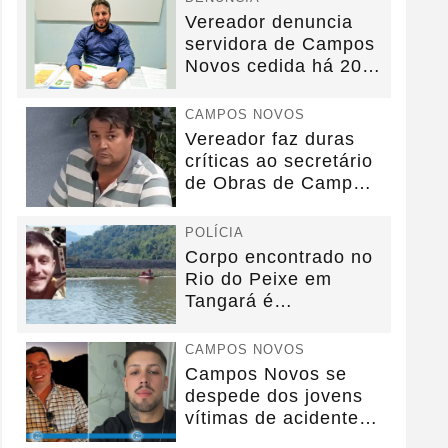
Vereador denuncia
servidora de Campos
Novos cedida há 20
anos sem convênio
CAMPOS NOVOS
Vereador faz duras
críticas ao secretário
de Obras de Campos
Novos durante...
POLÍCIA
Corpo encontrado no
Rio do Peixe em
Tangará é
identificado.
CAMPOS NOVOS
Campos Novos se
despede dos jovens
vítimas de acidente
na BR-282.