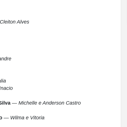
Cleiton Alves
andre
lia
Inacio
Silva
—
Michelle e Anderson Castro
o
—
Wilma e Vitoria