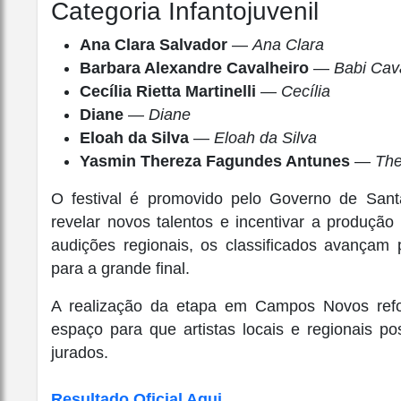
Categoria Infantojuvenil
Ana Clara Salvador
—
Ana Clara
Barbara Alexandre Cavalheiro
—
Babi Cav
Cecília Rietta Martinelli
—
Cecília
Diane
—
Diane
Eloah da Silva
—
Eloah da Silva
Yasmin Thereza Fagundes Antunes
—
The
O festival é promovido pelo Governo de Santa
revelar novos talentos e incentivar a produção
audições regionais, os classificados avançam 
para a grande final.
A realização da etapa em Campos Novos refor
espaço para que artistas locais e regionais p
jurados.
Resultado Oficial Aqui