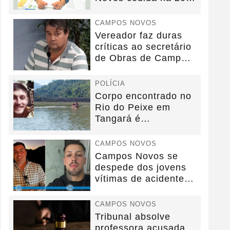
anos sem convênio
CAMPOS NOVOS
Vereador faz duras
críticas ao secretário
de Obras de Campos
Novos durante...
POLÍCIA
Corpo encontrado no
Rio do Peixe em
Tangará é
identificado.
CAMPOS NOVOS
Campos Novos se
despede dos jovens
vítimas de acidente
na BR-282.
CAMPOS NOVOS
Tribunal absolve
professora acusada