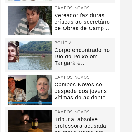
anos sem convênio
CAMPOS NOVOS
Vereador faz duras
críticas ao secretário
de Obras de Campos
Novos durante...
POLÍCIA
Corpo encontrado no
Rio do Peixe em
Tangará é
identificado.
CAMPOS NOVOS
Campos Novos se
despede dos jovens
vítimas de acidente
na BR-282.
CAMPOS NOVOS
Tribunal absolve
professora acusada