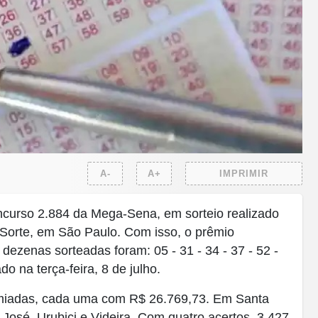
A-
A+
IMPRIMIR
curso 2.884 da Mega-Sena, em sorteio realizado
 Sorte, em São Paulo. Com isso, o prêmio
ezenas sorteadas foram: 05 - 31 - 34 - 37 - 52 -
o na terça-feira, 8 de julho.
remiadas, cada uma com R$ 26.769,73. Em Santa
osé, Urubici e Videira. Com quatro acertos, 3.427