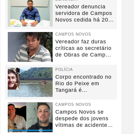
Vereador denuncia
servidora de Campos
Novos cedida há 20
anos sem convênio
CAMPOS NOVOS
Vereador faz duras
críticas ao secretário
de Obras de Campos
Novos durante...
POLÍCIA
Corpo encontrado no
Rio do Peixe em
Tangará é
identificado.
CAMPOS NOVOS
Campos Novos se
despede dos jovens
vítimas de acidente
na BR-282.