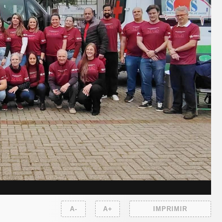
A-
A+
IMPRIMIR